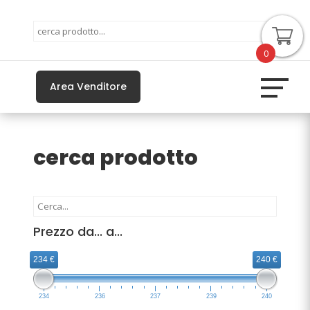
0
Area Venditore
cerca prodotto
Prezzo da... a...
234 €
240 €
234
236
237
239
240