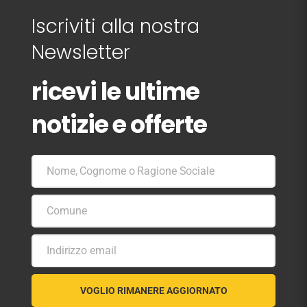
Iscriviti alla nostra
Newsletter
ricevi le ultime
notizie e offerte
Nome, Cognome o Ragione Sociale
Nome,Cognome
o
Ragione
Comune
Comune
Sociale
Indirizzo email
La
tua
email
VOGLIO RIMANERE AGGIORNATO