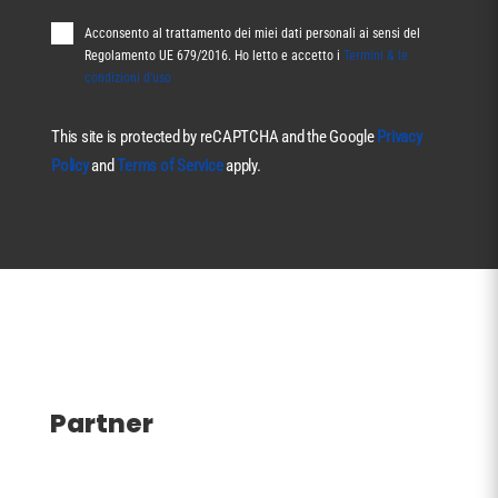
Acconsento al trattamento dei miei dati personali ai sensi del
Regolamento UE 679/2016. Ho letto e accetto i
Termini & le
condizioni d'uso
This site is protected by reCAPTCHA and the Google
Privacy
Policy
and
Terms of Service
apply.
Partner