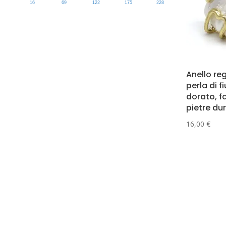
16
69
122
175
228
Anello re
perla di 
dorato, f
pietre dur
16,00
€