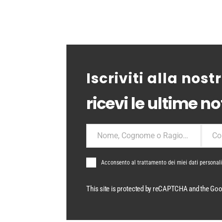
Iscriviti alla nos
ricevi le ultime not
Nome, Cognome o Ragione Sociale
Co
Nome,Cognome
Comu
o
Ragione
Acconsento al trattamento dei miei dati personal
Sociale
This site is protected by reCAPTCHA and the Go