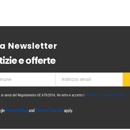
tra Newsletter
izie e offerte
mune
Indirizzo email
ne
La
tua
email
i ai sensi del Regolamento UE 679/2016. Ho letto e accetto i
Termini & le condizioni d'uso
ogle
Privacy Policy
and
Terms of Service
apply.