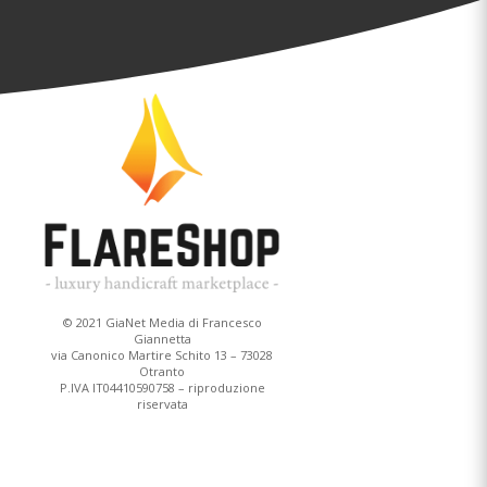
e
© 2021 GiaNet Media di Francesco
Giannetta
via Canonico Martire Schito 13 – 73028
Otranto
P.IVA IT04410590758 – riproduzione
riservata